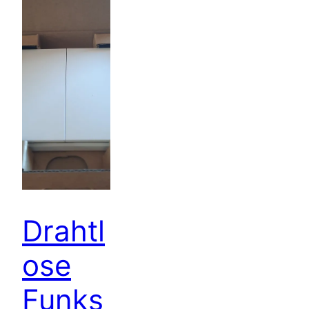
Drahtl
ose
Funks