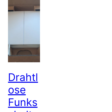
Drahtl
ose
Funks